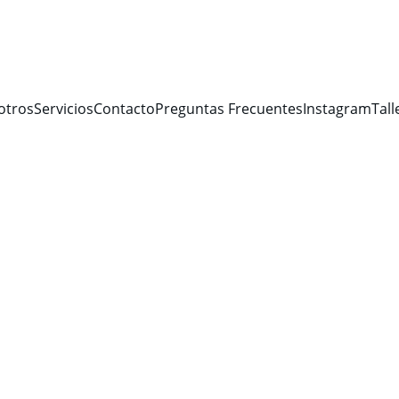
otros
Servicios
Contacto
Preguntas Frecuentes
Instagram
Tall
1/9/2026
1 min leer